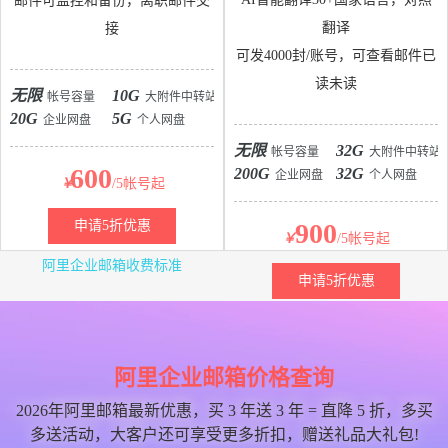
邮件可监控和备份，离职邮件交
翻译
接
可发4000封/账号，可查看邮件已
读未读
无限
10G
帐号容量
大附件中转站
20G
5G
企业网盘
个人网盘
无限
32G
帐号容量
大附件中转站
600
200G
32G
企业网盘
个人网盘
￥
/5帐号起
申请5折优惠
900
￥
/5帐号起
阿里企业邮箱收费标准
申请5折优惠
阿里企业邮箱价格查询
2026年阿里邮箱最新优惠，买 3 年送 3 年 = 直降 5 折，多买
多送活动，大客户还可享受更多折扣，赠送礼品大礼包!