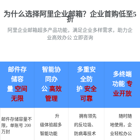
为什么选择阿里企业邮箱？企业首购低至5
折
阿里企业邮箱超多产品功能，满足企业多样需求，助力企
业高效办公 立即咨询
邮件存
智能协
多重安
多终端
储容
同办
全防
功能
专
量
空间
公
高效
护
安全
业开放
无限
管理
可靠
升
拥有领先
随时随
邮件存储容量不
级体验超多
的反垃圾、
地使用，企
限，单账号 200
万封
智能功能
防病毒技术
业轻松办公