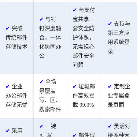
✔
与支付
✔
与钉
宝共享一
✔
支持与
✔
突破
钉深度融
套安全防
第三方应
传统邮件
合，一体
护体系，
用系统登
存储技术
化协同办
无需担心
录
公
邮件安全
问题
✔
全场
✔
企业
✔
垃圾邮
✔
定制企
景覆盖
办公邮件
件高效拦
业专属登
写、回、
存储无忧
截 99.9%
录页面
搜索邮件
✔
一键
✔
灵活对
✔
采用
AI 写
✔
邮件误
接多种大