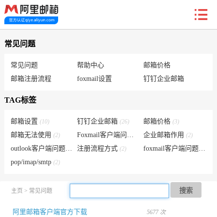
新户福利
常见问题
常见问题
帮助中心
邮箱价格
邮箱注册流程
foxmail设置
钉钉企业邮箱
首页
阿里企业邮箱
信创邮
收费标准
功能
TAG标签
常见问题
关于我们
邮箱设置
钉钉企业邮箱
邮箱价格
(10)
(26)
(3)
邮箱无法使用
Foxmail客户端问题
企业邮箱作用
(2)
(6)
(2)
outlook客户端问题
注册流程方式
foxmail客户端问题
(2)
(2)
(1)
pop/imap/smtp
(2)
搜索
主页
>
常见问题
阿里邮箱客户端官方下载
5677 次