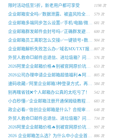
限时活动低至5折，新老用户都可享受
1198 次
企业邮箱安全吗✅数据泄露、被盗风险全方位测评
579 次
企业邮箱多端同步怎么设置✅手机/电脑/微信数据实时同步
681 次
企业邮箱群发邮件会封号吗✅正确群发避坑指南
600 次
企业邮箱员工离职怎么交接✅一键锁号+数据留存不丢客户
904 次
企业邮箱解析失败怎么办✅域名MX/TXT报错一站式解决
807 次
外贸人救命💥邮件总退信、进垃圾箱？问题终于解决
576 次
2026阿里企业邮箱价格🔥别被官网原价坑！真实年费+省钱攻略
653 次
2026公司办理申请企业邮箱超值福利🔥阿里企业邮箱低价开通攻略
805 次
速码收藏✅阿里企业邮箱3种登录方式，再也不用乱找
584 次
别再瞎省钱❌个人邮箱办公真的太吃亏了！
542 次
小白秒懂✅企业邮箱注册开通保姆级教程，零技术搞定
683 次
政企必看✅信创企业邮箱是什么？合规审计一次性过关
648 次
外贸人救命💥邮件总退信、进垃圾箱？问题终于解决了
734 次
2026阿里企业邮箱价格🔥别被官网原价坑！真实年费+省钱攻略
997 次
2026 企业邮箱怎么选？为什么中小企业首选阿里企业邮箱
886 次