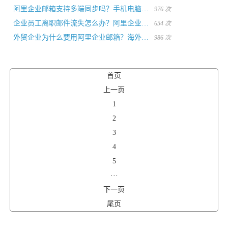
阿里企业邮箱支持多端同步吗？手机电脑随时随地商务办公
976 次
企业员工离职邮件流失怎么办？阿里企业邮箱数据留存解决方案
654 次
外贸企业为什么要用阿里企业邮箱？海外邮件收发解决方案
986 次
首页
上一页
1
2
3
4
5
···
下一页
尾页