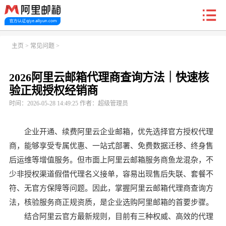
新户福利
主页
>
常见问题
>
2026阿里云邮箱代理商查询方法｜快速核
首页
阿里企业邮箱
信创邮
收费标准
功能
验正规授权经销商
时间：2026-05-28 14:49:25 作者：超级管理员
常见问题
关于我们
企业开通、续费阿里云企业邮箱，优先选择官方授权代理
商，能够享受专属优惠、一站式部署、免费数据迁移、终身售
后运维等增值服务。但市面上阿里云邮箱服务商鱼龙混杂，不
少非授权渠道假借代理名义接单，容易出现售后失联、套餐不
符、无官方保障等问题。因此，掌握阿里云邮箱代理商查询方
法，核验服务商正规资质，是企业选购阿里邮箱的首要步骤。
结合阿里云官方最新规则，目前有三种权威、高效的代理