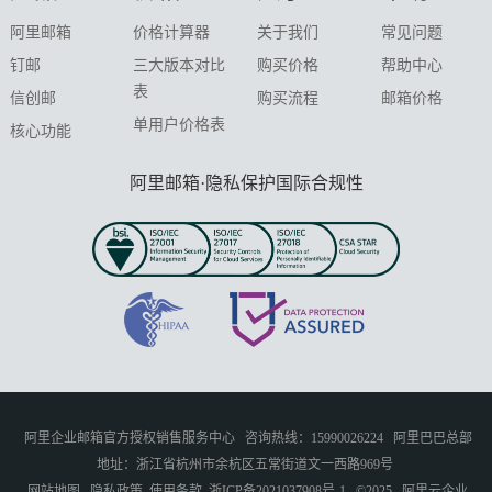
阿里邮箱
价格计算器
关于我们
常见问题
钉邮
三大版本对比
购买价格
帮助中心
表
信创邮
购买流程
邮箱价格
单用户价格表
核心功能
阿里邮箱·隐私保护国际合规性
阿里企业邮箱官方授权销售服务中心
咨询热线：15990026224
阿里巴巴总部
地址：浙江省杭州市余杭区五常街道文一西路969号
网站地图
隐私政策
使用条款
浙ICP备2021037908号-1
©2025
阿里云企业