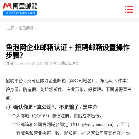
新户福利
主页
>
常见问题
>
鱼泡网企业邮箱认证 + 招聘邮箱设置操作
首页
阿里企业邮箱
信创邮
收费标准
功能
步骤？
时间：2026-06-08 15:17:40 作者：超级管理员
常见问题
关于我们
招聘平台 / 公司让你填企业邮箱（@公司域名），核心就 5 件事：
验身份、防造假、防垃圾邮件、专业形象、好管理。下面说得直白
点：
1）确认你是 “真公司”，不是骗子 / 黑中介
个人邮箱（QQ/163）随便注册，造假成本极低。
企业邮箱和公司官网域名绑定（如 hr@yunyoumail.cn），平台
一看域名和营业执照一致，就知道：✅ 这家公司真实存在✅ 你