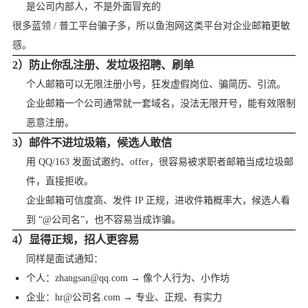
是公司内部人，不是外面冒充的
很多蓝领 / 普工平台骗子多，所以鱼泡网这类平台对企业邮箱更敏
感。
2）防止你乱注册、发垃圾招聘、刷单
个人邮箱可以无限注册小号，狂发虚假岗位、骗简历、引流。
企业邮箱一个公司通常就一套域名，没法无限开号，能有效限制
恶意注册。
3）邮件不进垃圾箱，候选人敢信
用 QQ/163 发面试邀约、offer，很容易被求职者邮箱当成垃圾邮
件，直接拒收。
企业邮箱可信度高、发件 IP 正规，进收件箱概率大，候选人看
到 “@公司名”，也不容易当成诈骗。
4）显得正规，招人更容易
同样是面试通知：
个人：zhangsan@qq.com → 像个人行为、小作坊
企业：hr@公司名.com → 专业、正规、有实力